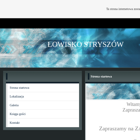
Ta strona internetowa zost
ŁOWISKO STRYSZÓW
Strona startowa
Strona startowa
Lokalizacja
Witamy
Galeria
Zaprasza
Księga gości
Kontakt
Zapraszamy na 