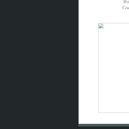
Ro
Gw