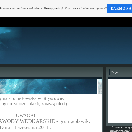
DARMOWA 
ała utworzona bezpłatnie pod adresem
Stronygratis.pl
. Czy chcesz też mieć własną stronę?
Zegar
 na stronie łowiska w Stryszowie.
my do zapoznania się z naszą ofertą.
UWAGA!
ZAWODY WEDKARSKIE - grunt,splawik.
Dnia 11 wrzesnia 2011r.
Dzisiaj stronę 
odwiedzający (3