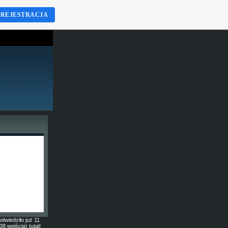
REJESTRACJA
odwiedziło już 11
8 wejścia) tutaj!